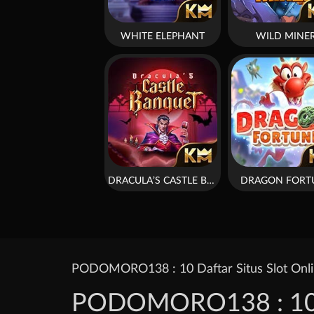
WHITE ELEPHANT
WILD MINE
DRACULA’S CASTLE BANQUET
DRAGON FORT
PODOMORO138 : 10 Daftar Situs Slot Onlin
PODOMORO138 : 10 Daf