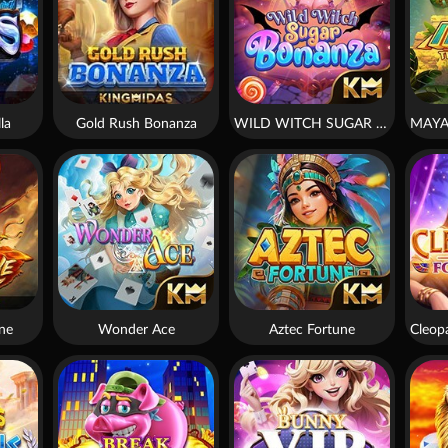
la
Gold Rush Bonanza
WILD WITCH SUGAR BONANZA
ne
Wonder Ace
Aztec Fortune