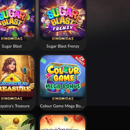
Sugar Blast
Sugar Blast Frenzy
opatra's Treasure
Colour Game Mega Bonus