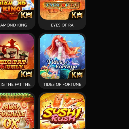
IAMOND KING
EYES OF RA
THE BIG THE FAT THE UGLY
TIDES OF FORTUNE