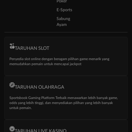
Poker
E-Sports
Sabung
Ayam
TARUHAN SLOT
Penyedia slot online dengan beragam pilihan game menarik yang
memudahkan pemain untuk mencapai jackpot
TARUHAN OLAHRAGA
Sportsbook Gaming Platform Terbaik menawarkan lebih banyak game,
odds yang lebih tinggi, dan menyediakan pilihan yang lebih banyak
untuk pemain.
TARUHAN LIVE KASINO