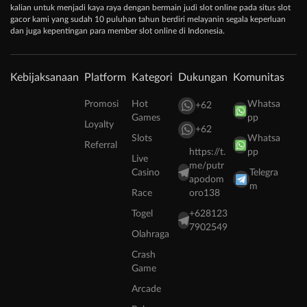
kalian untuk menjadi kaya raya dengan bermain judi slot online pada situs slot
gacor kami yang sudah 10 puluhan tahun berdiri melayanin segala keperluan
dan juga kepentingan para member slot online di Indonesia.
Kebijaksanaan
Platform
Kategori
Dukungan
Komunitas
Promosi
Hot
Whatsa
+62
Games
pp
Loyalty
+62
Slots
Whatsa
Referral
https://t.
pp
Live
me/putr
Casino
Telegra
apodom
m
Race
oro138
Togel
+628123
7902549
Olahraga
Crash
Game
Arcade