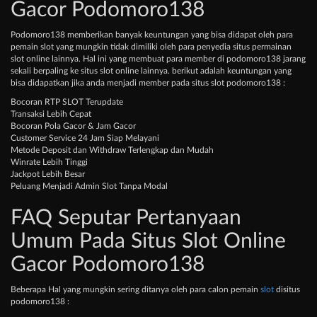
Gacor Podomoro138
Podomoro138 memberikan banyak keuntungan yang bisa didapat oleh para
pemain slot yang mungkin tidak dimiliki oleh para penyedia situs permainan
slot online lainnya. Hal ini yang membuat para member di podomoro138 jarang
sekali berpaling ke situs slot online lainnya. berikut adalah keuntungan yang
bisa didapatkan jika anda menjadi member pada situs slot podomoro138 :
Bocoran RTP SLOT Terupdate
Transaksi Lebih Cepat
Bocoran Pola Gacor & Jam Gacor
Customer Service 24 Jam Siap Melayani
Metode Deposit dan Withdraw Terlengkap dan Mudah
Winrate Lebih Tinggi
Jackpot Lebih Besar
Peluang Menjadi Admin Slot Tanpa Modal
FAQ Seputar Pertanyaan
Umum Pada Situs Slot Online
Gacor Podomoro138
Beberapa Hal yang mungkin sering ditanya oleh para calon pemain
slot
disitus
podomoro138 :