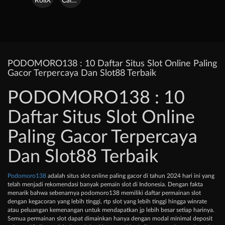
RollX
CaiBalaoCappadocia
PODOMORO138 : 10 Daftar Situs Slot Online Paling
Gacor Terpercaya Dan Slot88 Terbaik
PODOMORO138 : 10
Daftar Situs Slot Online
Paling Gacor Terpercaya
Dan Slot88 Terbaik
Podomoro138
adalah situs slot online paling gacor di tahun 2024 hari ini yang
telah menjadi rekomendasi banyak pemain slot di Indonesia. Dengan fakta
menarik bahwa sebenarnya podomoro138 memiliki daftar permainan slot
dengan kegacoran yang lebih tinggi, rtp slot yang lebih tinggi hingga winrate
atau peluangan kemenangan untuk mendapatkan jp lebih besar setiap harinya.
Semua permainan slot dapat dimainkan hanya dengan modal minimal deposit