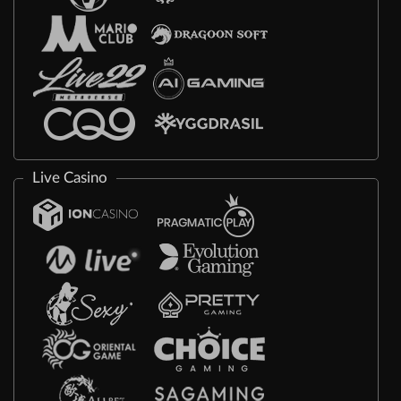
Live Casino