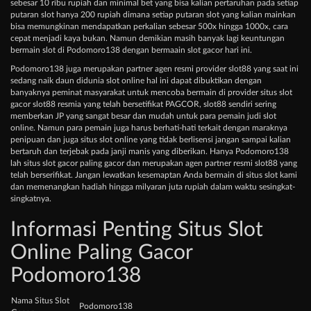
sebesar 10 ribu rupiah dan minimal bet yang bisa kalian pertaruhan pada setiap
putaran slot hanya 200 rupiah dimana setiap putaran slot yang kalian mainkan
bisa memungkinan mendapatkan perkalian sebesar 500x hingga 1000x, cara
cepat menjadi kaya bukan. Namun demikian masih banyak lagi keuntungan
bermain slot di Podomoro138 dengan bermaain slot gacor hari ini.
Podomoro138 juga merupakan partner agen resmi provider slot88 yang saat ini
sedang naik daun didunia slot online hal ini dapat dibuktikan dengan
banyaknya peminat masyarakat untuk mencoba bermain di provider situs slot
gacor slot88 resmia yang telah bersetifikat PAGCOR, slot88 sendiri sering
memberkan JP yang sangat besar dan mudah untuk para pemain judi slot
online. Namun para pemain juga harus berhati-hati terkait dengan maraknya
penipuan dan juga situs slot online yang tidak berlisensi jangan sampai kalian
bertaruh dan terjebak pada janji manis yang diberikan. Hanya Podomoro138
lah situs slot gacor paling gacor dan merupakan agen partner resmi slot88 yang
telah berserifikat. Jangan lewatkan kesemaptan Anda bermain di situs slot kami
dan memenangkan hadiah hingga milyaran juta rupiah dalam waktu sesingkat-
singkatnya.
Informasi Penting Situs Slot
Online Paling Gacor
Podomoro138
Nama Situs Slot
Podomoro138