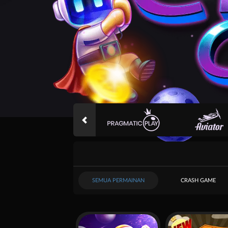
SEMUA PERMAINAN
CRASH GAME