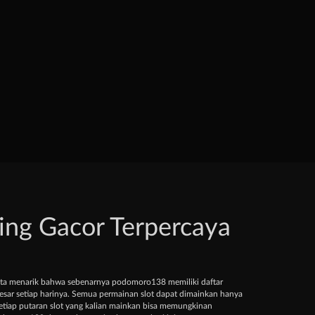
ing Gacor Terpercaya
 fakta menarik bahwa sebenarnya podomoro138 memiliki daftar
besar setiap harinya. Semua permainan slot dapat dimainkan hanya
setiap putaran slot yang kalian mainkan bisa memungkinan