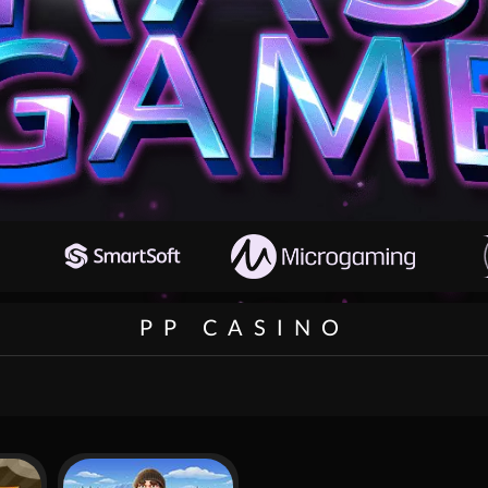
PP CASINO