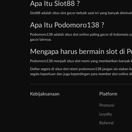
Apa Itu Slot88 ?
Slot88 adalah situs slot gacor terbaik saat ini yang banyak dimina
Apa Itu Podomoro138 ?
Podomoro138 adalah situs slot online paling gacor di Indonesia y
gacor lainnya.
Mengapa harus bermain slot di
Podomoro138 menjadi situs slot resmi yang memberikan banyak keun
Daftar segera di situs slot resmi podomoro138 jangan sia-siakan 
segala keperluan dan juga kepentingan para member slot online di
Kebijaksanaan
Platform
Promosi
Loyalty
Referral