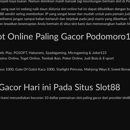
njadi kaya bukan. Namun demikian masih banyak lagi keuntungan bermain slot di Po
yang saat ini sedang naik daun didunia slot online hal ini dapat dibuktikan dengan
lot88 sendiri sering memberkan JP yang sangat besar dan mudah untuk para pemain judi 
erlisensi jangan sampai kalian bertaruh dan terjebak pada janji manis yang diberikan
ngan lewatkan kesemaptan Anda bermain di situs slot kami dan memenangkan hadiah hi
lot Online Paling Gacor Podomoro
atic Play, PGSOFT, Habanero, Spadegaming, Microgaming & Joker123
asino Online, Togel Online, Tembak Ikan, Poker Online, Judi Bola & E-sport
us 1000, Gate Of Gatot Kaca 1000, Starlight Princess, Mahjong Ways II, Sweet Bona
Gacor Hari ini Pada Situs Slot88
88 kami menyediakan bocoran 10 daftar permainan slot paling gacor dari provider slo