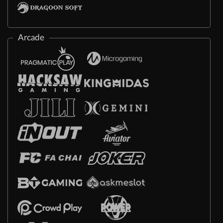
Arcade