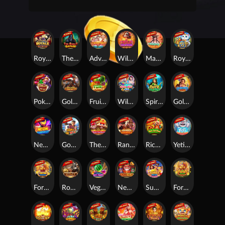
Royale House
The Great Safari
Adventure To The West
Wild Calavera
Mahjong Princess
Royal Katt
Poker Ways
Gold Rush Cowboys
Fruits Mania
Wild Wet Win
Spirit of the Sea
Golden Moon Empire
Neon Fantasy
Goal Go Win
The Nutcrackers
Ranger Showdown
Rich Cai Shen
Yeti Boom
Fortune Jewels II
Roma
Vegas Hot Fruit
Neko Riches
Summer Splash Paradise
Fortune Jewels I