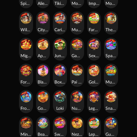
Spin and Win
Alien Smash
Tiki Rush
Money Empire
Imperial Majesty
Money Dragon
Wild Mafia
City of Jewels
Caribbean Riches
Muay Thai Fighter
Farm Of Fortune
The Maya Myth
Mighty Sevens
Apollo Ray of Luck
Jungle Quest
Ganesha Luck
Sexy Vegas
Space Conquest
Fortune Jewels III
Blade of Fortune
Boxing Fury
Pai Gow Ways
Golden Horse Ride
Mushroom Bandit
Frosty and Flamy
Goddess Of Egypt
Loki
Nutty Riches
Legend of Nian
Snake Treasure
Mining Bonanza
Beasts Of Luck
Sweet Frenzy
Nezha
Leprechaun Bonanza
Guardian of the Museum