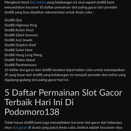
Mengikuti trend
slot online
yang belakangan ini viral seperti slot88 kami
menyediakan bocoran 10 daftar permainan slot paling gacor dari provider
slot88 yang bisa dijadikan rekomendasi untuk Anda coba :
Slot88 Qixi
Slot88 Highway King
Slot88 Robin Hoot
Slot88 Silent Samurai
Slot88 Just Jewels
Slot88 Dolphin Reef
Slot88 Safari Heat
Slot88 Hong Long Meng
Slot88 Totem Island
Slot88 Panthermoon
10 daftar slot gacor dari slot88 tersebut dapat kalian coba untuk mendapatkan
JP yang besar dari slot88 yang belakangan ini menjadi provider slot online yang
digadang-gadang slot paling gacor hari ini.
5 Daftar Permainan Slot Gacor
Terbaik Hari Ini Di
Podomoro138
Tidak hanya slot88 kami juga menyediakan bocoran slot gacor dari beberapa
situs
slot gacor
di dunia yang patut Anda coba, berikut adalah bocoaran situs