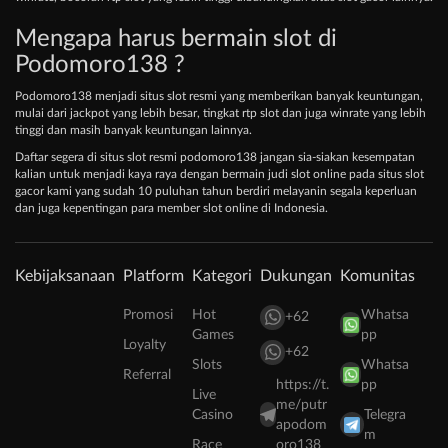
Mengapa harus bermain slot di
Podomoro138 ?
Podomoro138 menjadi situs slot resmi yang memberikan banyak keuntungan,
mulai dari jackpot yang lebih besar, tingkat rtp slot dan juga winrate yang lebih
tinggi dan masih banyak keuntungan lainnya.
Daftar segera di situs slot resmi podomoro138 jangan sia-siakan kesempatan
kalian untuk menjadi kaya raya dengan bermain judi slot online pada situs slot
gacor kami yang sudah 10 puluhan tahun berdiri melayanin segala keperluan
dan juga kepentingan para member slot online di Indonesia.
Kebijaksanaan
Platform
Kategori
Dukungan
Komunitas
Promosi
Hot
Whatsa
+62
Games
pp
Loyalty
+62
Slots
Whatsa
Referral
https://t.
pp
Live
me/putr
Casino
Telegra
apodom
m
Race
oro138