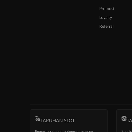
Promosi
Loyalty
Referral
TARUHAN SLOT
T
Penyedia slot online dengan beragam
Sports