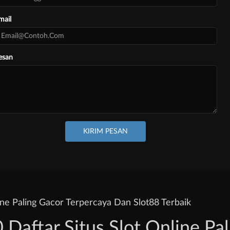
mail
esan
e Paling Gacor Terpercaya Dan Slot88 Terbaik
tar Situs Slot Online Pal