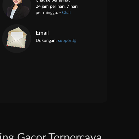
Chat ke penasihat
24 jam per hari, 7 hari
per minggu. -
Chat
Email
Dukungan:
support@
ing Gacor Terpercaya