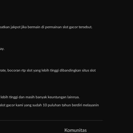
tkan jakpot jika bermain di permainan slot gacor tersebut.
ay.
e, bocoran rtp slot yang lebih tinggi dibandingkan situs slot
 lebih tinggi dan masih banyak keuntungan lainnya.
s slot gacor kami yang sudah 10 puluhan tahun berdiri melayanin
Komunitas