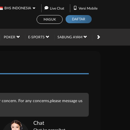
BHS INDONESIA
Live Chat
Versi Mobile
DAFTAR
MASUK
PROMOSI
POKER
E-SPORTS
SABUNG AYAM
ur concern. For any concerns,please message us
Chat