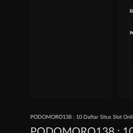
E
P
PODOMORO138 : 10 Daftar Situs Slot Onlin
PODOMORO138 : 10 Daf