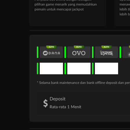
pilihan game menarik yang memudahkan
menawa
pemain untuk mencapai jackpot
lebih 
lebih 
* Selama bank maintenance dan bank offline deposit dan pen
Deposit
Rata-rata 1 Menit