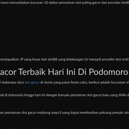
88 kami menyediakan bocoran 10 daftar permainan slot paling gacor dari provider slo
 mendapatkan JP yang besar dari slot88 yang belakangan ini menjadi provider slot onlin
acor Terbaik Hari Ini Di Podomor
i beberapa situs
slot gacor
di dunia yang patut Anda coba, berikut adalah bocoaran 
ati di Indonesia hingga hari ini dengan banyak permainan slot gacor baru yang dirilis
ngan permainan slot gacor mahjong ways II yang dapat memberikan peluang pemain sl