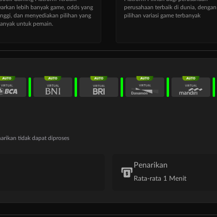
rkan lebih banyak game, odds yang
perusahaan terbaik di dunia, dengan
tinggi, dan menyediakan pilihan yang
pilihan variasi game terbanyak
banyak untuk pemain.
arikan tidak dapat diproses
Penarikan
Rata-rata 1 Menit