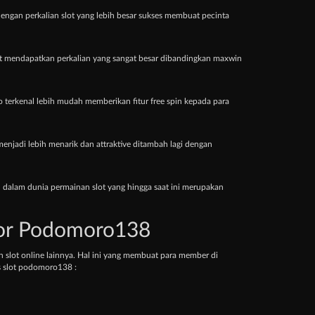
 dengan perkalian slot yang lebih besar sukses membuat pecinta
ot mendapatkan perkalian yang sangat besar dibandingkan maxwin
 terkenal lebih mudah memberikan fitur free spin kepada para
enjadi lebih menarik dan attraktive ditambah lagi dengan
n dalam dunia permainan slot yang hingga saat ini merupakan
cor Podomoro138
 slot online lainnya. Hal ini yang membuat para member di
us slot podomoro138 :