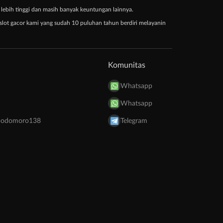
 lebih tinggi dan masih banyak keuntungan lainnya.
s slot gacor kami yang sudah 10 puluhan tahun berdiri melayanin
Komunitas
Whatsapp
Whatsapp
apodomoro138
Telegram