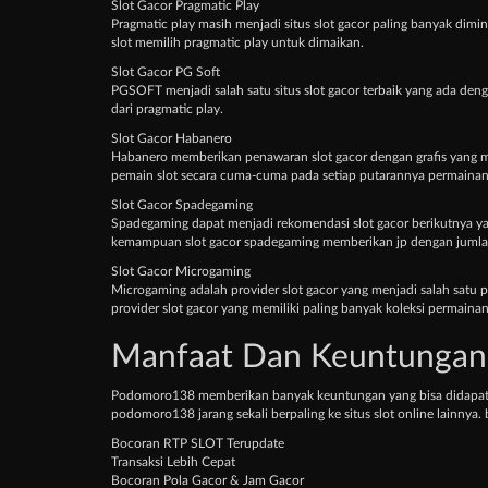
Slot Gacor Pragmatic Play
Pragmatic play masih menjadi situs slot gacor paling banyak dimin
slot memilih pragmatic play untuk dimaikan.
Slot Gacor PG Soft
PGSOFT menjadi salah satu situs slot gacor terbaik yang ada de
dari pragmatic play.
Slot Gacor Habanero
Habanero memberikan penawaran slot gacor dengan grafis yang men
pemain slot secara cuma-cuma pada setiap putarannya permainan s
Slot Gacor Spadegaming
Spadegaming dapat menjadi rekomendasi slot gacor berikutnya yan
kemampuan slot gacor spadegaming memberikan jp dengan jumlah 
Slot Gacor Microgaming
Microgaming adalah provider slot gacor yang menjadi salah satu 
provider slot gacor yang memiliki paling banyak koleksi permainan
Manfaat Dan Keuntungan 
Podomoro138 memberikan banyak keuntungan yang bisa didapat ole
podomoro138 jarang sekali berpaling ke situs slot online lainny
Bocoran RTP SLOT Terupdate
Transaksi Lebih Cepat
Bocoran Pola Gacor & Jam Gacor