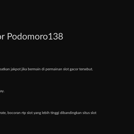
cor Podomoro138
tkan jakpot jika bermain di permainan slot gacor tersebut.
ay.
e, bocoran rtp slot yang lebih tinggi dibandingkan situs slot