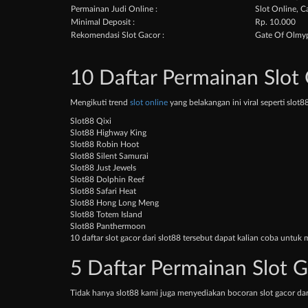
Permainan Judi Online :
Slot Online, C
Minimal Deposit :
Rp. 10.000
Rekomendasi Slot Gacor :
Gate Of Olmyp
10 Daftar Permainan Slot 
Mengikuti trend
slot online
yang belakangan ini viral seperti slot
Slot88 Qixi
Slot88 Highway King
Slot88 Robin Hoot
Slot88 Silent Samurai
Slot88 Just Jewels
Slot88 Dolphin Reef
Slot88 Safari Heat
Slot88 Hong Long Meng
Slot88 Totem Island
Slot88 Panthermoon
10 daftar slot gacor dari slot88 tersebut dapat kalian coba untuk
5 Daftar Permainan Slot G
Tidak hanya slot88 kami juga menyediakan bocoran slot gacor dar