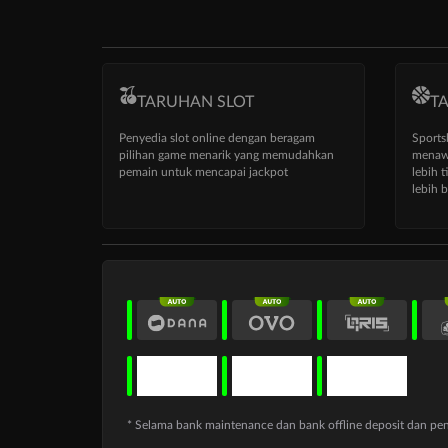
TARUHAN SLOT
T
Penyedia slot online dengan beragam
Sports
pilihan game menarik yang memudahkan
menawa
pemain untuk mencapai jackpot
lebih 
lebih 
* Selama bank maintenance dan bank offline deposit dan pen