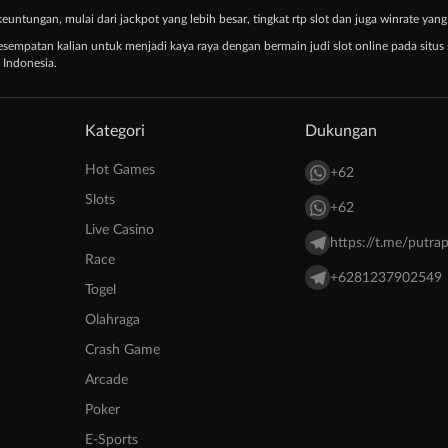
tungan, mulai dari jackpot yang lebih besar, tingkat rtp slot dan juga winrate yang
kesempatan kalian untuk menjadi kaya raya dengan bermain judi slot online pada situ
 Indonesia.
Kategori
Dukungan
Hot Games
+62
Slots
+62
Live Casino
https://t.me/putr
Race
+6281237902549
Togel
Olahraga
Crash Game
Arcade
Poker
E-Sports