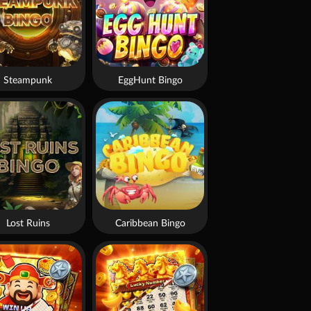
Steampunk
EggHunt Bingo
Lost Ruins
Caribbean Bingo