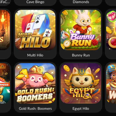
Lucky Drop-GongXiFaChai
Cave Bingo
Diamonds
Multi Hilo
Bunny Run
Gold Rush: Boomers
Egypt Hilo