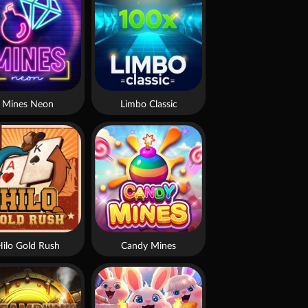
Mines Neon
Limbo Classic
Hilo Gold Rush
Candy Mines