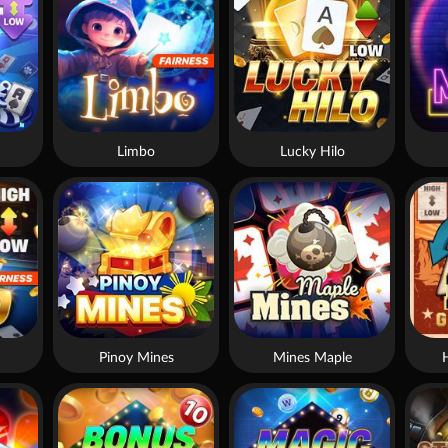
Limbo
Lucky Hilo
Pinoy Mines
Mines Maple