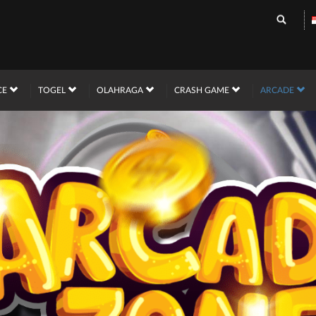
CE
TOGEL
OLAHRAGA
CRASH GAME
ARCADE