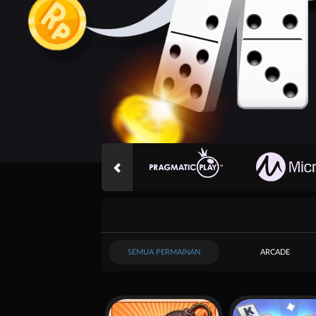
SEMUA PERMAINAN
ARCADE