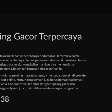
ing Gacor Terpercaya
 fakta menarik bahwa sebenarnya podomoro138 memiliki daftar
besar setiap harinya. Semua permainan slot dapat dimainkan hanya
setiap putaran slot yang kalian mainkan bisa memungkinan
domoro138 dengan bermaain slot gacor hari ini.
 banyaknya peminat masyarakat untuk mencoba bermain di provider
slot online. Namun para pemain juga harus berhati-hati terkait
. Hanya Podomoro138 lah situs slot gacor paling gacor dan
ngga milyaran juta rupiah dalam waktu sesingkat-singkatnya.
138