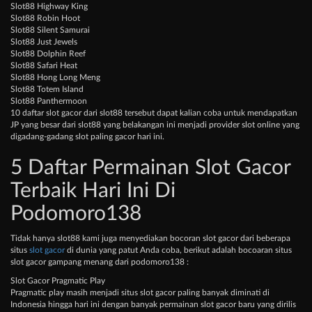
Slot88 Highway King
Slot88 Robin Hoot
Slot88 Silent Samurai
Slot88 Just Jewels
Slot88 Dolphin Reef
Slot88 Safari Heat
Slot88 Hong Long Meng
Slot88 Totem Island
Slot88 Panthermoon
10 daftar slot gacor dari slot88 tersebut dapat kalian coba untuk mendapatkan
JP yang besar dari slot88 yang belakangan ini menjadi provider slot online yang
digadang-gadang slot paling gacor hari ini.
5 Daftar Permainan Slot Gacor
Terbaik Hari Ini Di
Podomoro138
Tidak hanya slot88 kami juga menyediakan bocoran slot gacor dari beberapa
situs
slot gacor
di dunia yang patut Anda coba, berikut adalah bocoaran situs
slot gacor gampang menang dari podomoro138 :
Slot Gacor Pragmatic Play
Pragmatic play masih menjadi situs slot gacor paling banyak diminati di
Indonesia hingga hari ini dengan banyak permainan slot gacor baru yang dirilis