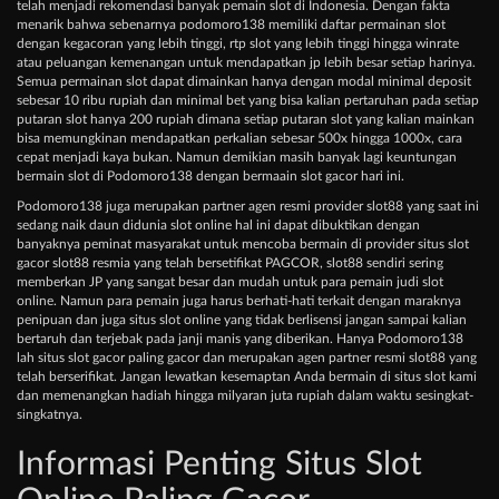
telah menjadi rekomendasi banyak pemain slot di Indonesia. Dengan fakta
menarik bahwa sebenarnya podomoro138 memiliki daftar permainan slot
dengan kegacoran yang lebih tinggi, rtp slot yang lebih tinggi hingga winrate
atau peluangan kemenangan untuk mendapatkan jp lebih besar setiap harinya.
Semua permainan slot dapat dimainkan hanya dengan modal minimal deposit
sebesar 10 ribu rupiah dan minimal bet yang bisa kalian pertaruhan pada setiap
putaran slot hanya 200 rupiah dimana setiap putaran slot yang kalian mainkan
bisa memungkinan mendapatkan perkalian sebesar 500x hingga 1000x, cara
cepat menjadi kaya bukan. Namun demikian masih banyak lagi keuntungan
bermain slot di Podomoro138 dengan bermaain slot gacor hari ini.
Podomoro138 juga merupakan partner agen resmi provider slot88 yang saat ini
sedang naik daun didunia slot online hal ini dapat dibuktikan dengan
banyaknya peminat masyarakat untuk mencoba bermain di provider situs slot
gacor slot88 resmia yang telah bersetifikat PAGCOR, slot88 sendiri sering
memberkan JP yang sangat besar dan mudah untuk para pemain judi slot
online. Namun para pemain juga harus berhati-hati terkait dengan maraknya
penipuan dan juga situs slot online yang tidak berlisensi jangan sampai kalian
bertaruh dan terjebak pada janji manis yang diberikan. Hanya Podomoro138
lah situs slot gacor paling gacor dan merupakan agen partner resmi slot88 yang
telah berserifikat. Jangan lewatkan kesemaptan Anda bermain di situs slot kami
dan memenangkan hadiah hingga milyaran juta rupiah dalam waktu sesingkat-
singkatnya.
Informasi Penting Situs Slot