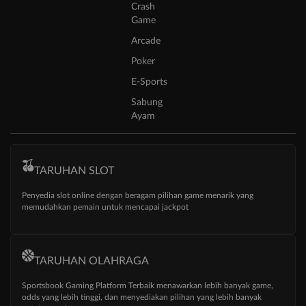
Crash
Game
Arcade
Poker
E-Sports
Sabung
Ayam
TARUHAN SLOT
Penyedia slot online dengan beragam pilihan game menarik yang
memudahkan pemain untuk mencapai jackpot
TARUHAN OLAHRAGA
Sportsbook Gaming Platform Terbaik menawarkan lebih banyak game,
odds yang lebih tinggi, dan menyediakan pilihan yang lebih banyak