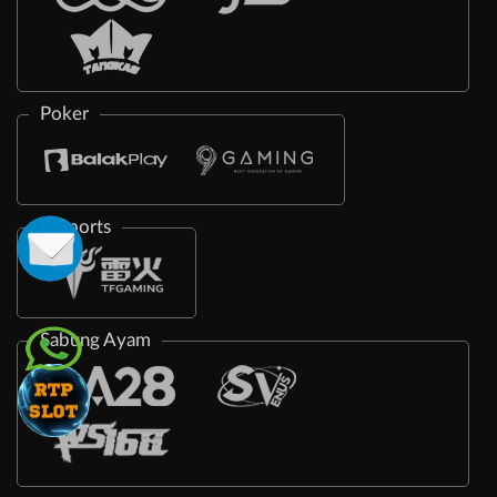
Poker
E-Sports
Sabung Ayam