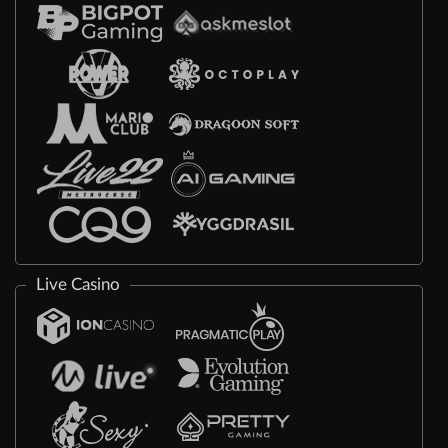
Live Casino