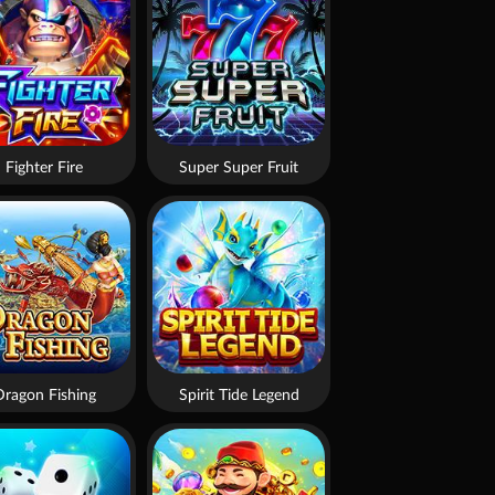
Fighter Fire
Super Super Fruit
Dragon Fishing
Spirit Tide Legend