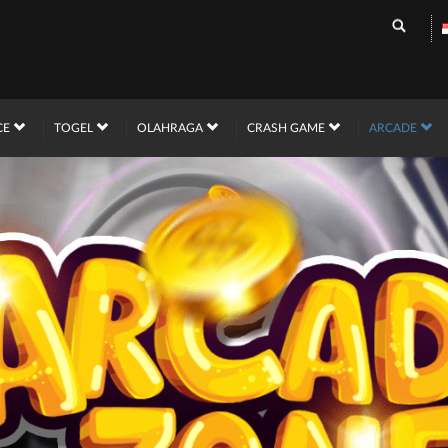
CE
TOGEL
OLAHRAGA
CRASH GAME
ARCADE