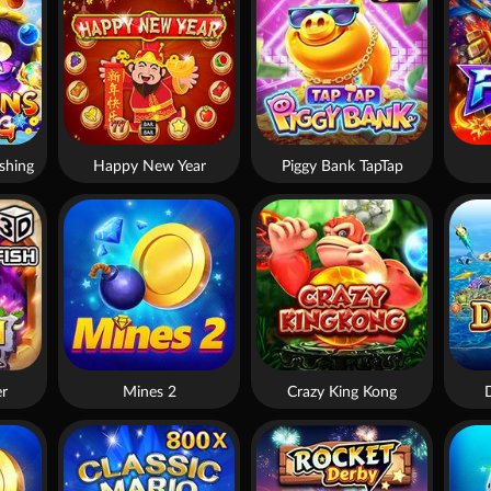
shing
Happy New Year
Piggy Bank TapTap
r
Mines 2
Crazy King Kong