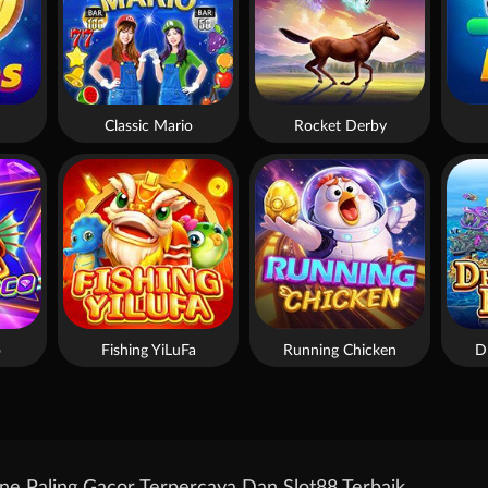
Classic Mario
Rocket Derby
o
Fishing YiLuFa
Running Chicken
Dr
e Paling Gacor Terpercaya Dan Slot88 Terbaik