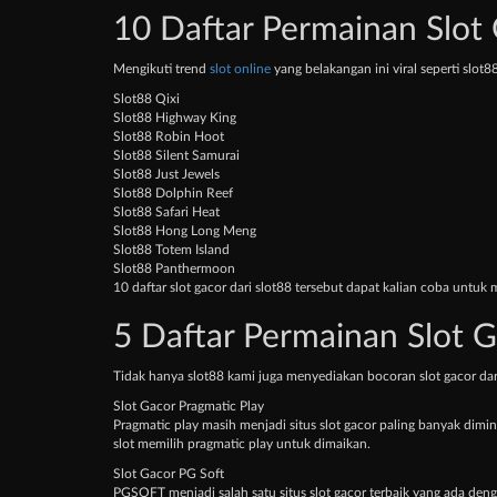
10 Daftar Permainan Slot 
Mengikuti trend
slot online
yang belakangan ini viral seperti slot
Slot88 Qixi
Slot88 Highway King
Slot88 Robin Hoot
Slot88 Silent Samurai
Slot88 Just Jewels
Slot88 Dolphin Reef
Slot88 Safari Heat
Slot88 Hong Long Meng
Slot88 Totem Island
Slot88 Panthermoon
10 daftar slot gacor dari slot88 tersebut dapat kalian coba untuk
5 Daftar Permainan Slot G
Tidak hanya slot88 kami juga menyediakan bocoran slot gacor dar
Slot Gacor Pragmatic Play
Pragmatic play masih menjadi situs slot gacor paling banyak dimin
slot memilih pragmatic play untuk dimaikan.
Slot Gacor PG Soft
PGSOFT menjadi salah satu situs slot gacor terbaik yang ada de