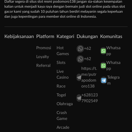
Daftar segera di situs slot resmi podomoro138 jangan sia-siakan kesempatan
kalian untuk menjadi kaya raya dengan bermain judi slot online pada situs slot
gacor kami yang sudah 10 puluhan tahun berdiri melayanin segala keperluan
dan juga kepentingan para member slot online di Indonesia.
Kebijaksanaan
Platform
Kategori
Dukungan
Komunitas
Promosi
Hot
Whatsa
+62
Games
pp
Loyalty
+62
Slots
Whatsa
Referral
https://t.
pp
Live
me/putr
Casino
Telegra
apodom
m
Race
oro138
Togel
+628123
7902549
Olahraga
Crash
Game
Arcade