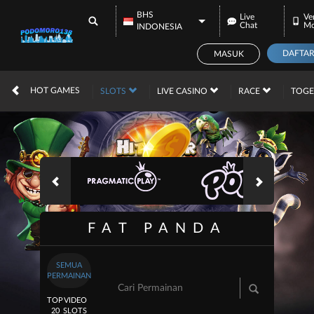
BHS
Live
Ve
Chat
Mo
INDONESIA
DAFTA
MASUK
IDR
12,738,319,
HOT GAMES
SLOTS
LIVE CASINO
RACE
TOG
FAT PANDA
SEMUA
PERMAINAN
TOP
VIDEO
20
SLOTS