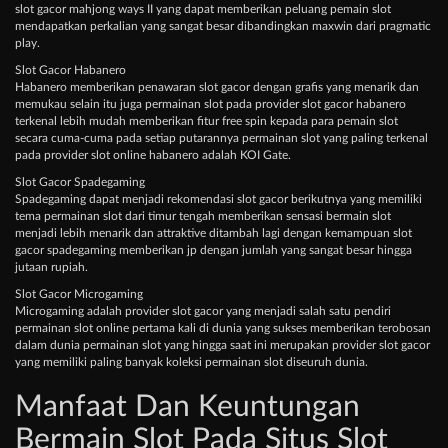
slot gacor mahjong ways II yang dapat memberikan peluang pemain slot
mendapatkan perkalian yang sangat besar dibandingkan maxwin dari pragmatic
play.
Slot Gacor Habanero
Habanero memberikan penawaran slot gacor dengan grafis yang menarik dan
memukau selain itu juga permainan slot pada provider slot gacor habanero
terkenal lebih mudah memberikan fitur free spin kepada para pemain slot
secara cuma-cuma pada setiap putarannya permainan slot yang paling terkenal
pada provider slot online habanero adalah KOI Gate.
Slot Gacor Spadegaming
Spadegaming dapat menjadi rekomendasi slot gacor berikutnya yang memiliki
tema permainan slot dari timur tengah memberikan sensasi bermain slot
menjadi lebih menarik dan attraktive ditambah lagi dengan kemampuan slot
gacor spadegaming memberikan jp dengan jumlah yang sangat besar hingga
jutaan rupiah.
Slot Gacor Microgaming
Microgaming adalah provider slot gacor yang menjadi salah satu pendiri
permainan slot online pertama kali di dunia yang sukses memberikan terobosan
dalam dunia permainan slot yang hingga saat ini merupakan provider slot gacor
yang memiliki paling banyak koleksi permainan slot diseuruh dunia.
Manfaat Dan Keuntungan
Bermain Slot Pada Situs Slot