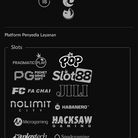
Platform Penyedia Layanan
Slots